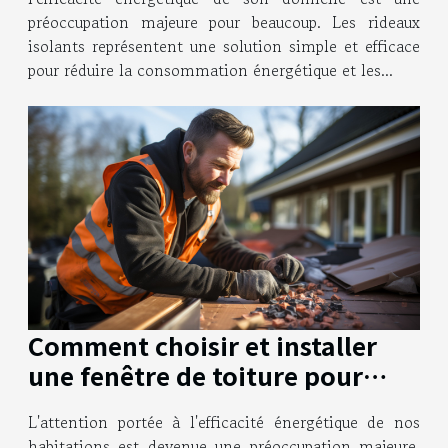
préoccupation majeure pour beaucoup. Les rideaux
isolants représentent une solution simple et efficace
pour réduire la consommation énergétique et les...
Comment choisir et installer
une fenêtre de toiture pour
améliorer l'efficacité
L'attention portée à l'efficacité énergétique de nos
énergétique de votre maison
habitations est devenue une préoccupation majeure.