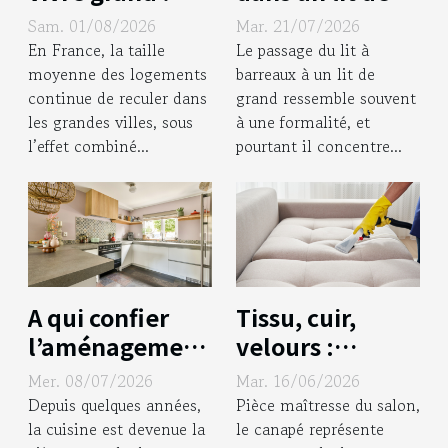
astuces de pros
grand : astuces
Sam. 01/08/2026
Mar. 21/07/2026
pour optimiser
pour une
En France, la taille
Le passage du lit à
chaque mètre
transition
moyenne des logements
barreaux à un lit de
continue de reculer dans
grand ressemble souvent
carré
sereine
les grandes villes, sous
à une formalité, et
l’effet combiné...
pourtant il concentre...
A qui confier
Tissu, cuir,
l’aménagement
velours :
de sa cuisine à
pourquoi le
Mer. 08/07/2026
Mar. 16/06/2026
Bordeaux ?
nettoyage
Depuis quelques années,
Pièce maîtresse du salon,
professionnel
la cuisine est devenue la
le canapé représente