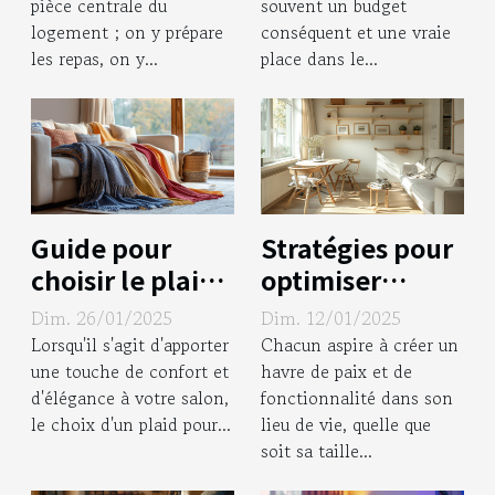
pièce centrale du
souvent un budget
d'un canapé
logement ; on y prépare
conséquent et une vraie
reste
les repas, on y...
place dans le...
irremplaçable ?
Guide pour
Stratégies pour
choisir le plaid
optimiser
parfait pour
l'espace dans
Dim. 26/01/2025
Dim. 12/01/2025
votre canapé
les petits
Lorsqu'il s'agit d'apporter
Chacun aspire à créer un
appartements
une touche de confort et
havre de paix et de
d'élégance à votre salon,
fonctionnalité dans son
le choix d'un plaid pour...
lieu de vie, quelle que
soit sa taille...