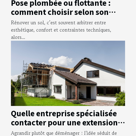
Pose plombée ou flottante :
comment choisir selon son
projet de rénovation ?
Rénover un sol, c’est souvent arbitrer entre
esthétique, confort et contraintes techniques,
alors...
Quelle entreprise spécialisée
contacter pour une extension
de maison en région
Agrandir plutôt que déménager : l'idée séduit de