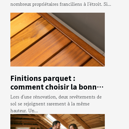
parisienne ?
nombreux propriétaires franciliens à l'étroit. Si...
Finitions parquet :
comment choisir la bonne
barre de seuil de denivelé
Lors d'une rénovation, deux revêtements de
pour une jonction nette ?
sol se rejoignent rarement à la même
hauteur. Un...