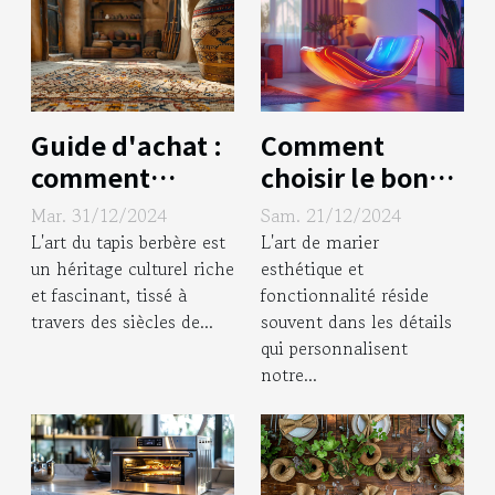
Guide d'achat :
Comment
comment
choisir le bon
choisir un
design de néon
Mar. 31/12/2024
Sam. 21/12/2024
authentique
pour votre
L'art du tapis berbère est
L'art de marier
tapis berbère
intérieur
un héritage culturel riche
esthétique et
et fascinant, tissé à
fonctionnalité réside
artisanal
travers des siècles de...
souvent dans les détails
qui personnalisent
notre...