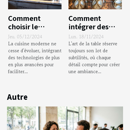
Comment
Comment
choisir le
intégrer des
meilleur four
rondelles de
Jeu. 05/12/2024
Lun. 18/11/2024
combiné vapeur
serviette en
La cuisine moderne ne
L'art de la table réserve
en 2024
jute dans votre
cesse d'évoluer, intégrant
toujours son lot de
des technologies de plus
subtilités, où chaque
décoration de
en plus avancées pour
détail compte pour créer
table
faciliter...
une ambiance...
Autre