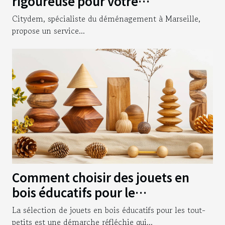
rigoureuse pour votre
déménagement d’entreprise à
Citydem, spécialiste du déménagement à Marseille,
Marseille !
propose un service...
Comment choisir des jouets en
bois éducatifs pour le
développement des tout-petits
La sélection de jouets en bois éducatifs pour les tout-
petits est une démarche réfléchie qui...