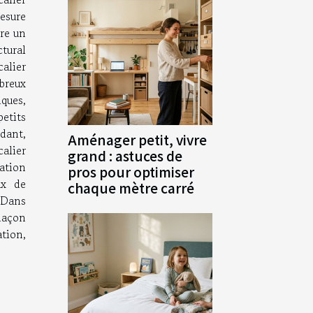
esure
tre un
ural
alier
reux
ues,
tits
ant,
Aménager petit, vivre
calier
grand : astuces de
ation
pros pour optimiser
ux de
chaque mètre carré
 Dans
imaçon
tion,