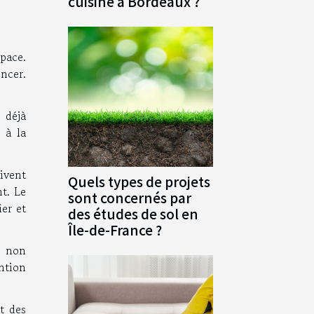
cuisine à Bordeaux ?
pace.
ncer.
t déjà
 à la
ivent
Quels types de projets
nt. Le
sont concernés par
er et
des études de sol en
Île-de-France ?
r non
ention
t des