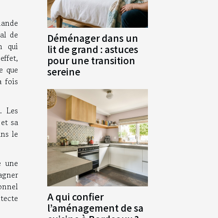
mande
ral de
Déménager dans un
n qui
lit de grand : astuces
effet,
pour une transition
e que
sereine
a fois
. Les
 et sa
ans le
e une
agner
onnel
A qui confier
tecte
l’aménagement de sa