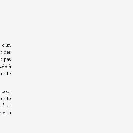
 d'un
r des
t pas
cée à
curité
 pour
urité
r" et
e et à