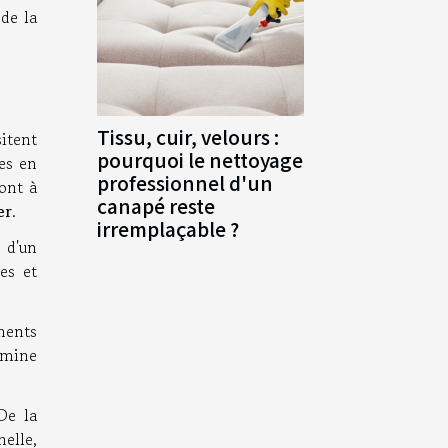
 de la
Tissu, cuir, velours :
sitent
pourquoi le nettoyage
tes en
professionnel d'un
sont à
canapé reste
er
.
irremplaçable ?
n d'un
es et
éments
ermine
De la
nelle,