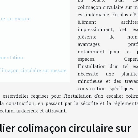
colimaçon circulaire sur m
est indéniable. En plus d'ê
ire sur mesure
élément architect
impressionnant, cet esc
présente de nomb
avantages pratiq
notamment pour les pe
ementation
espaces. Cepend
l'installation d'un tel es
olimaçon circulaire sur mesure
nécessite une planific
minutieuse et des trava
construction spécifiques.
s essentielles requises pour l'installation d'un escalier col
la construction, en passant par la sécurité et la réglementa
ctural audacieux et attrayant.
ier colimaçon circulaire sur