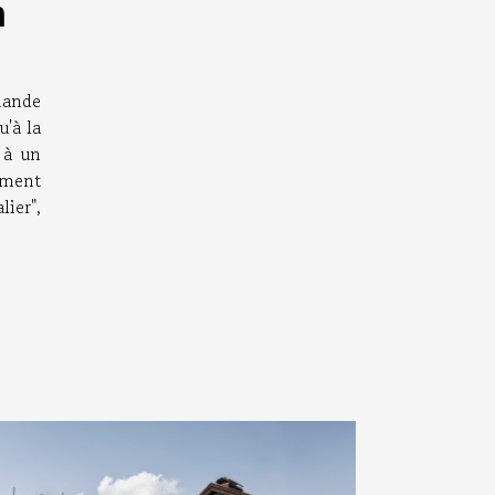
n
mande
u'à la
 à un
ement
ier",