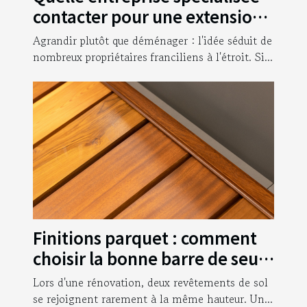
contacter pour une extension
de maison en région
Agrandir plutôt que déménager : l'idée séduit de
parisienne ?
nombreux propriétaires franciliens à l'étroit. Si...
Finitions parquet : comment
choisir la bonne barre de seuil
de denivelé pour une jonction
Lors d'une rénovation, deux revêtements de sol
nette ?
se rejoignent rarement à la même hauteur. Un...