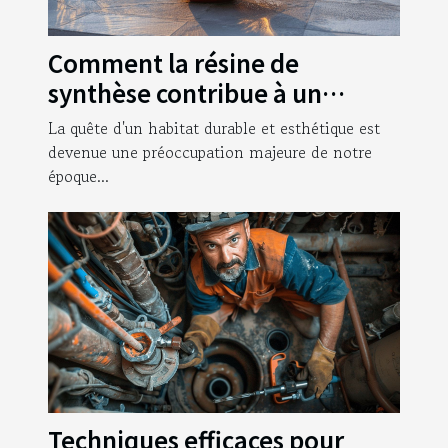
Comment la résine de
synthèse contribue à un
habitat durable et esthétique
La quête d'un habitat durable et esthétique est
devenue une préoccupation majeure de notre
époque...
Techniques efficaces pour