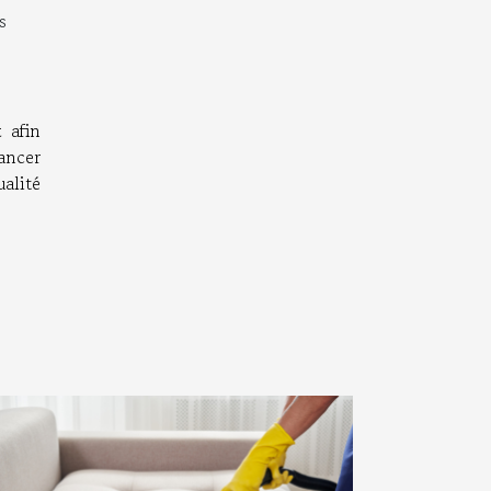
s
t
afin
ancer
ualité