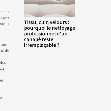
er les
rouver
Tissu, cuir, velours :
istent
pourquoi le nettoyage
professionnel d'un
canapé reste
t une
irremplaçable ?
ans de
plus
 un
des
re