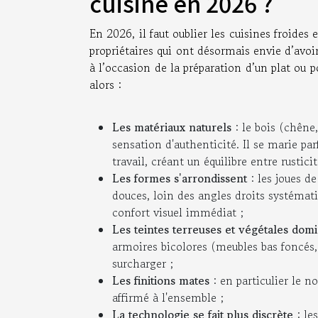
cuisine en 2026 ?
En 2026, il faut oublier les cuisines froides
propriétaires qui ont désormais envie d’avoir
à l’occasion de la préparation d’un plat ou 
alors :
Les matériaux naturels
: le bois (chêne
sensation d'authenticité. Il se marie par
travail, créant un équilibre entre rustici
Les formes s'arrondissent
: les joues d
douces, loin des angles droits systémat
confort visuel immédiat ;
Les teintes terreuses et végétales dom
armoires bicolores (meubles bas foncés, 
surcharger ;
Les finitions mates
: en particulier le n
affirmé à l'ensemble ;
La technologie se fait plus discrète
: le