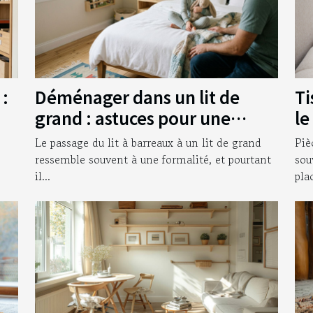
 :
Déménager dans un lit de
Ti
grand : astuces pour une
le
ré
transition sereine
d'
Le passage du lit à barreaux à un lit de grand
Piè
ir
ressemble souvent à une formalité, et pourtant
sou
il...
plac