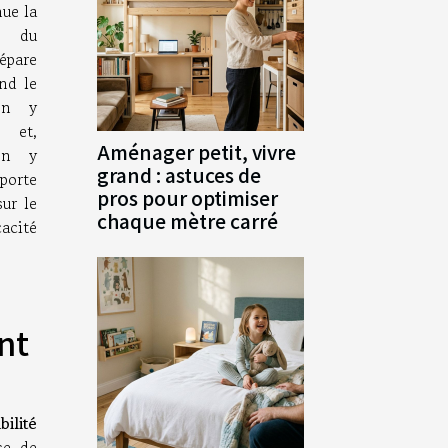
nue la
e du
épare
nd le
 on y
 et,
Aménager petit, vivre
on y
grand : astuces de
mporte
pros pour optimiser
sur le
chaque mètre carré
cacité
nt
bilité
se de