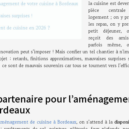
la cuisine est deve
énagement de votre cuisine à Bordeaux
pièce central
ises surprises !
logement ; on y pr
les repas, on y pre
nt de cuisine en 2026 ?
petit déjeuner,
reçoit des amis
parfois même, 
énovation peut s’imposer ! Mais confier un tel chantier à n'i
ojet : retards, finitions approximatives, mauvaises surprises 
ce sont de mauvais souvenirs car tous se tournent vers l’effi
 partenaire pour l’aménageme
ordeaux
aménagement de cuisine à Bordeaux
, on s’attend à la
disponi
r
: revêtements de sol, peinture, plâtrerie, faux plafonds, po