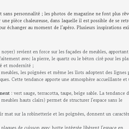
 et sans personnalité ; les photos de magazine ne font plus rêv
 une pièce chaleureuse, dans laquelle il est possible de se ret
pour échanger au moment de l’apéro. Plusieurs inspirations ex
, noyer) revient en force sur les façades de meubles, apportan
faitement avec la pierre, le quartz ou le béton ciré pour les pl
té et modernité ;
e meubles, les poignées et même les îlots adoptent des lignes 
iques. Cette tendance apporte une atmosphère accueillante et
inent
: vert sauge, terracotta, taupe, beige sable. La tendance 
meubles hauts clairs) permet de structurer l'espace sans le
oir mat sur la robinetterie et les poignées, donnent un caractè
s plaques de cuisson avec hotte intégrée libèrent l'espace en