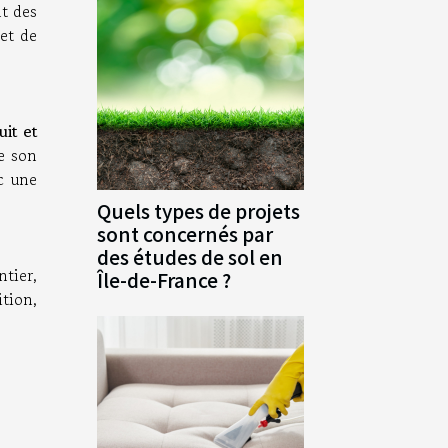
t des
 et de
it et
de son
c une
Quels types de projets
sont concernés par
des études de sol en
ntier,
Île-de-France ?
ition,