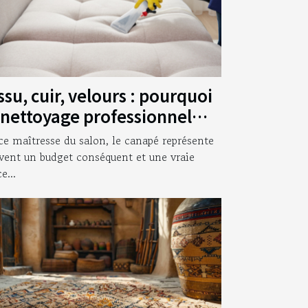
ssu, cuir, velours : pourquoi
 nettoyage professionnel
un canapé reste
ce maîtresse du salon, le canapé représente
remplaçable ?
vent un budget conséquent et une vraie
e...