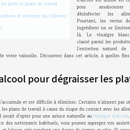
 les plats et plans de travail
pour assaisonne
désinfecter les alim
sations et nettoyer les toilettes
Pourtant, les vertus d
ingrédient ne se limiten
es
là. Le vinaigre blan
classé parmi les produit
l'entretien naturel de 
e votre vaisselle. Découvrez dans cet article, à quelles fins
'alcool pour dégraisser les pla
'accumule et est difficile à éliminer. Certains n'aiment pas ut
 les plans de travail à cause du risque du contact avec les ali
al serait d'opter pour une astuce naturelle au
vinaigre d'alcool
ace des nettoyants habituels, vous pouvez aspergez vos assiet
c et laissez agir pendant une heure de temps au plus. Si vous