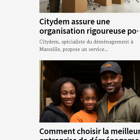
Citydem assure une
organisation rigoureuse po
votre déménagement
Citydem, spécialiste du déménagement à
d’entreprise à Marseille !
Marseille, propose un service...
Comment choisir la meilleu