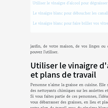
Utiliser le vinaigre d'alcool pour dégraisser
Le vinaigre blanc pour déboucher les canali
Le vinaigre blanc pour faire briller vos vitr
jardin, de votre maison, de vos linges ou d
pouvez l'utiliser.
Utiliser le vinaigre d
et plans de travail
Personne n'aime la graisse en cuisine. Elle s
des nettoyants chimiques sur les assiettes et
Si vous faites partie de ces personnes, l'idé
vous débarrasser des graisses, en lieu et pl
votre plan de travail avec du vinaigre blan