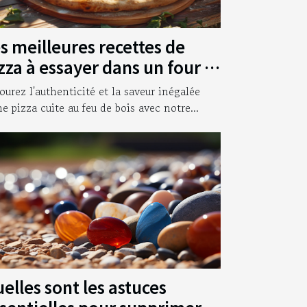
s meilleures recettes de
zza à essayer dans un four à
is
ourez l'authenticité et la saveur inégalée
ne pizza cuite au feu de bois avec notre...
elles sont les astuces