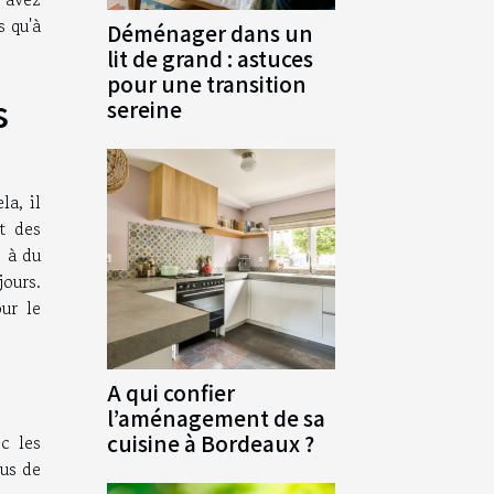
s qu'à
Déménager dans un
lit de grand : astuces
pour une transition
s
sereine
la, il
t des
e à du
ours.
ur le
A qui confier
l’aménagement de sa
cuisine à Bordeaux ?
c les
ous de