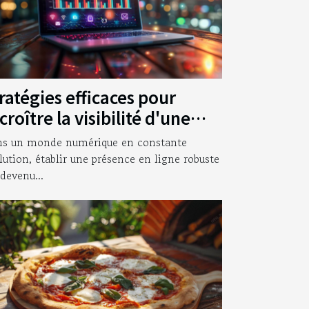
ratégies efficaces pour
croître la visibilité d'une
treprise en ligne
s un monde numérique en constante
lution, établir une présence en ligne robuste
 devenu...