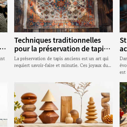
Techniques traditionnelles
St
vos
pour la préservation de tapis
ac
anciens
en
ant
La préservation de tapis anciens est un art qui
Dan
requiert savoir-faire et minutie. Ces joyaux du...
évo
est