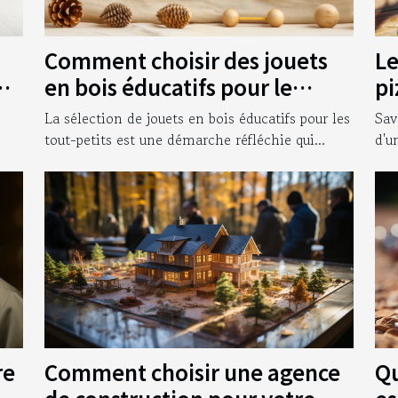
Comment choisir des jouets
Le
ur
en bois éducatifs pour le
pi
développement des tout-
bo
La sélection de jouets en bois éducatifs pour les
Sav
petits
tout-petits est une démarche réfléchie qui...
d'u
Comment choisir une agence
Qu
re