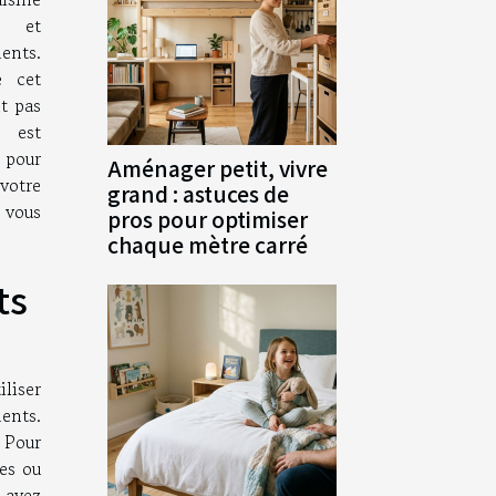
r et
ents.
e cet
t pas
c est
s pour
Aménager petit, vivre
votre
grand : astuces de
 vous
pros pour optimiser
chaque mètre carré
ts
iliser
ments.
. Pour
tes ou
 avez