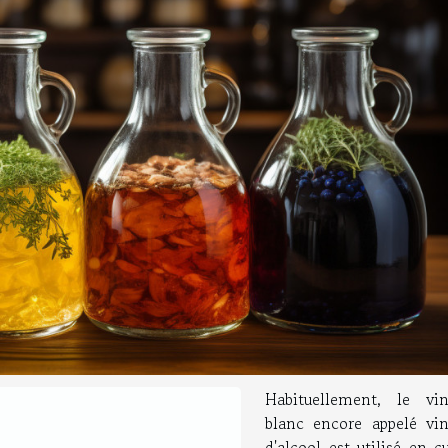
Habituellement, le vin
blanc encore appelé vin
d'alcool est utilisé en c