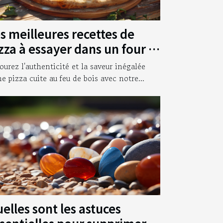
s meilleures recettes de
zza à essayer dans un four à
is
ourez l'authenticité et la saveur inégalée
ne pizza cuite au feu de bois avec notre...
elles sont les astuces