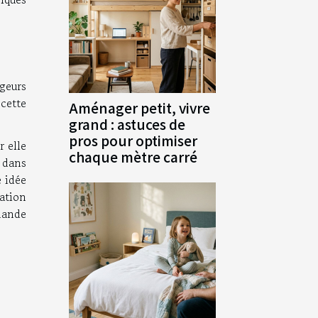
ngeurs
 cette
Aménager petit, vivre
grand : astuces de
pros pour optimiser
r elle
chaque mètre carré
 dans
e idée
ation
mande
.