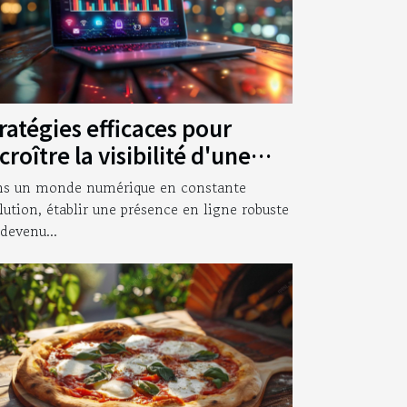
ratégies efficaces pour
croître la visibilité d'une
treprise en ligne
s un monde numérique en constante
lution, établir une présence en ligne robuste
 devenu...