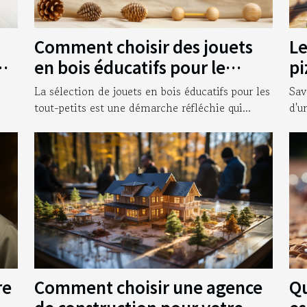
Comment choisir des jouets
Le
ur
en bois éducatifs pour le
pi
développement des tout-
bo
La sélection de jouets en bois éducatifs pour les
Sav
petits
tout-petits est une démarche réfléchie qui...
d'u
Comment choisir une agence
Qu
re