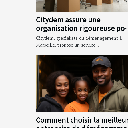
Citydem assure une
organisation rigoureuse po
votre déménagement
Citydem, spécialiste du déménagement à
d’entreprise à Marseille !
Marseille, propose un service...
Comment choisir la meilleu