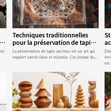
Techniques traditionnelles
St
vos
pour la préservation de tapis
ac
anciens
en
ant
La préservation de tapis anciens est un art qui
Dan
requiert savoir-faire et minutie. Ces joyaux du...
évo
est