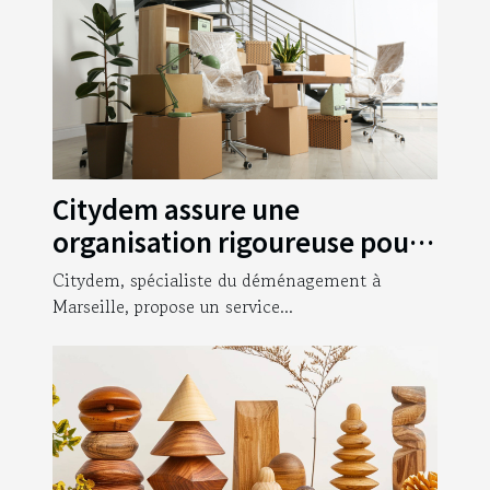
Citydem assure une
organisation rigoureuse pour
votre déménagement
Citydem, spécialiste du déménagement à
d’entreprise à Marseille !
Marseille, propose un service...