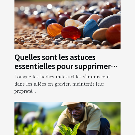
Quelles sont les astuces
essentielles pour supprimer
les herbes qui poussent dans
Lorsque les herbes indésirables s'immiscent
vos allées en gravier ?
dans les allées en gravier, maintenir leur
propreté...