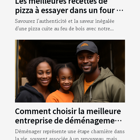
Les meilleures recettes de
pizza à essayer dans un four à
bois
Savourez l'authenticité et la saveur inégalée
d'une pizza cuite au feu de bois avec notre...
Comment choisir la meilleure
entreprise de déménagement
pour garantir une transition
Déménager représente une étape charnière dans
sans stress ?
la vie, souvent associée à un renouveau, mais...