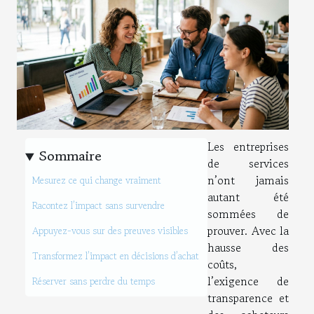
Les entreprises
Sommaire
de services
n’ont jamais
Mesurez ce qui change vraiment
autant été
Racontez l’impact sans survendre
sommées de
prouver. Avec la
Appuyez-vous sur des preuves visibles
hausse des
Transformez l’impact en décisions d’achat
coûts,
l’exigence de
Réserver sans perdre du temps
transparence et