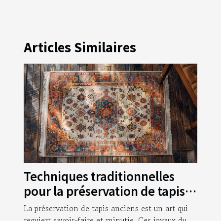
Articles Similaires
Techniques traditionnelles
pour la préservation de tapis
anciens
La préservation de tapis anciens est un art qui
requiert savoir-faire et minutie. Ces joyaux du...