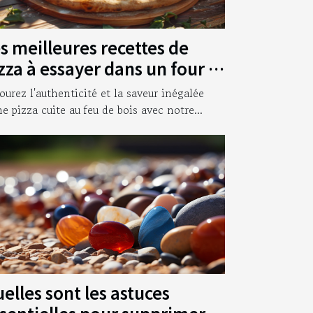
s meilleures recettes de
zza à essayer dans un four à
is
ourez l'authenticité et la saveur inégalée
ne pizza cuite au feu de bois avec notre...
elles sont les astuces