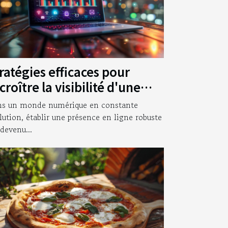
ratégies efficaces pour
croître la visibilité d'une
treprise en ligne
s un monde numérique en constante
lution, établir une présence en ligne robuste
 devenu...