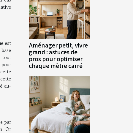
iative
ue est
Aménager petit, vivre
 base
grand : astuces de
u tout
pros pour optimiser
, pour
chaque mètre carré
cette
cette
cé au-
re par
on. Or