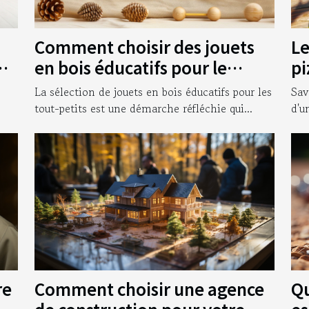
Comment choisir des jouets
Le
ur
en bois éducatifs pour le
pi
développement des tout-
bo
La sélection de jouets en bois éducatifs pour les
Sav
petits
tout-petits est une démarche réfléchie qui...
d'u
Comment choisir une agence
Qu
re