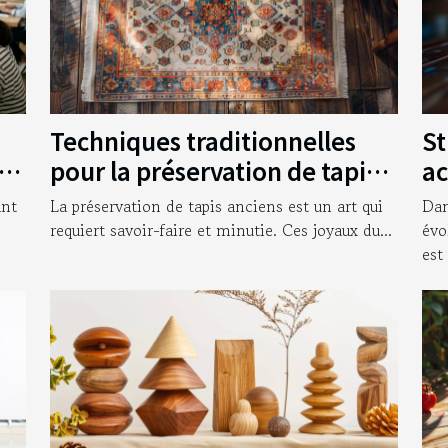
Techniques traditionnelles
St
vos
pour la préservation de tapis
ac
anciens
en
ant
La préservation de tapis anciens est un art qui
Dan
requiert savoir-faire et minutie. Ces joyaux du...
évo
est