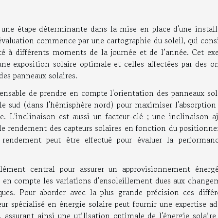
t une étape déterminante dans la mise en place d'une install
e évaluation commence par une cartographie du soleil, qui cons
sité à différents moments de la journée et de l’année. Cet ex
'une exposition solaire optimale et celles affectées par des 
des panneaux solaires.
spensable de prendre en compte l'orientation des panneaux sol
 le sud (dans l'hémisphère nord) pour maximiser l'absorption 
e. L'inclinaison est aussi un facteur-clé ; une inclinaison a
r le rendement des capteurs solaires en fonction du positionn
e rendement peut être effectué pour évaluer la performan
élément central pour assurer un approvisionnement énergé
nd en compte les variations d'ensoleillement dues aux change
ues. Pour aborder avec la plus grande précision ces différ
ur spécialisé en énergie solaire peut fournir une expertise a
, assurant ainsi une utilisation optimale de l'énergie solair