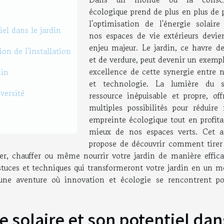
écologique prend de plus en plus de 
l'optimisation de l'énergie solaire
el dans le jardin
nos espaces de vie extérieurs devie
enjeu majeur. Le jardin, ce havre de
ion de l'installation
et de verdure, peut devenir un exemp
excellence de cette synergie entre n
din
et technologie. La lumière du so
versité
ressource inépuisable et propre, off
multiples possibilités pour réduire 
empreinte écologique tout en profita
mieux de nos espaces verts. Cet ar
propose de découvrir comment tirer 
ner, chauffer ou même nourrir votre jardin de manière effica
astuces et techniques qui transformeront votre jardin en un m
 une aventure où innovation et écologie se rencontrent po
 solaire et son potentiel dan