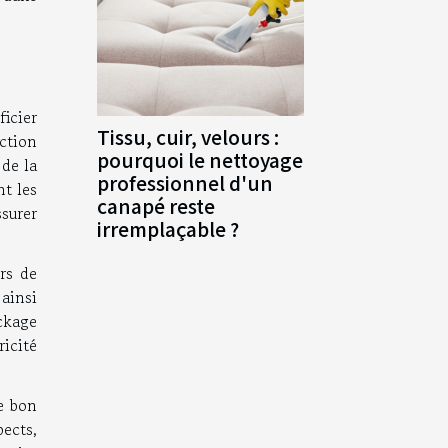
icier
Tissu, cuir, velours :
nction
pourquoi le nettoyage
 de la
professionnel d'un
t les
canapé reste
ssurer
irremplaçable ?
rs de
 ainsi
ckage
ricité
le bon
pects,