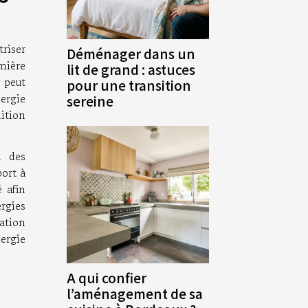
riser
Déménager dans un
mière
lit de grand : astuces
s peut
pour une transition
nergie
sereine
ition
n des
port à
 afin
rgies
lation
nergie
A qui confier
l’aménagement de sa