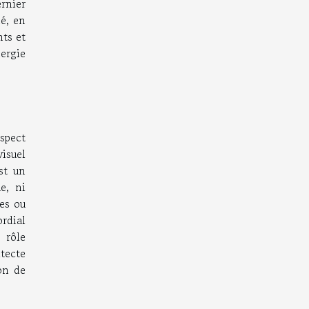
rnier
hé, en
nts et
nergie
espect
isuel
est un
e, ni
res ou
ordial
 rôle
tecte
ion de