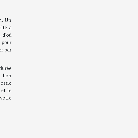
n. Un
cité à
, d'où
 pour
er par
 durée
u bon
ostic
et le
 votre