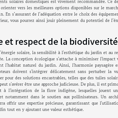
ements solaires domestiques est vivement recommandée. Ce de
 orienter vers les meilleures options disponibles sur le marc
in. En s’assurant de l’adéquation entre le choix des équipeme
rieur, vous pourrez ainsi jouir pleinement du potentiel de l’é
 et respect de la biodiversité
nergie solaire, la sensibilité à l'esthétique du jardin et au r
e. La conception écologique s'attache à minimiser l'impact v
ant l'habitat naturel du jardin. Ainsi, l'harmonie paysagère 
teurs doivent s'intégrer délicatement sans perturber la vu
r pour des solutions encastrables, telles que des tuiles solai
eut s'avérer être une approche judicieuse. De plus, il est prim
t à l'intégration de la flore indigène, lesquelles jouent un
et notamment dans le soutien aux pollinisateurs. Un archi
a offrir une expertise précieuse, garantissant que l'utilisat
rdin tout en y ajoutant une valeur esthétique.