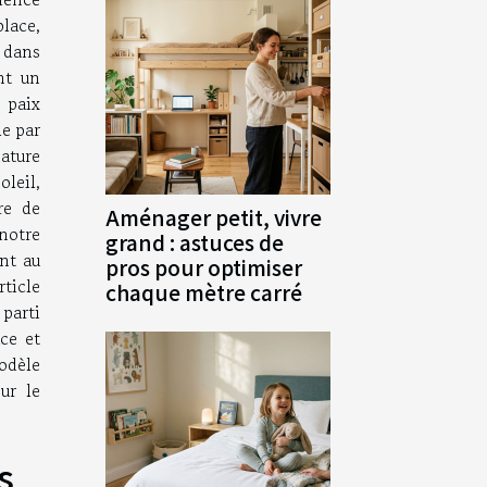
place,
 dans
nt un
 paix
le par
ature
leil,
re de
Aménager petit, vivre
notre
grand : astuces de
nt au
pros pour optimiser
ticle
chaque mètre carré
parti
ce et
odèle
ur le
s