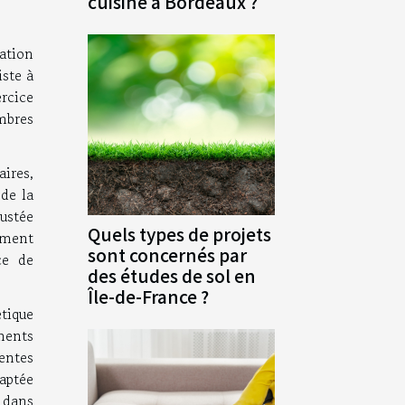
cuisine à Bordeaux ?
ation
iste à
ercice
ombres
aires,
de la
justée
Quels types de projets
ement
sont concernés par
ce de
des études de sol en
Île-de-France ?
tique
ments
entes
daptée
e dans