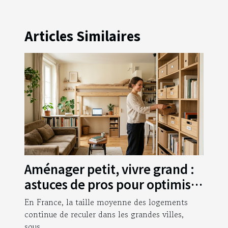
Articles Similaires
Aménager petit, vivre grand :
astuces de pros pour optimiser
chaque mètre carré
En France, la taille moyenne des logements
continue de reculer dans les grandes villes,
sous...