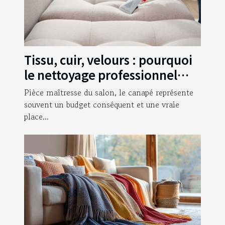
Tissu, cuir, velours : pourquoi
le nettoyage professionnel
d'un canapé reste
Pièce maîtresse du salon, le canapé représente
irremplaçable ?
souvent un budget conséquent et une vraie
place...