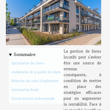
La gestion de biens
Sommaire
locatifs peut s'avérer
être une source de
Optimisation des loyers
revenus
Amélioration de la qualité des biens
conséquente, à
condition de mettre
Réduction des coûts d'exploitation
en place des
Optimisation fiscale
stratégies efficaces
pour en augmenter
Gestion locative professionnelle
la rentabilité. Face à