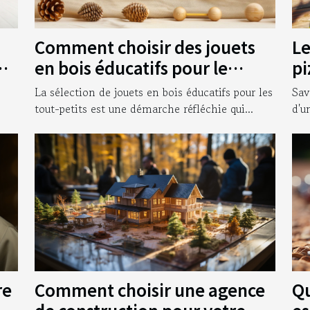
Comment choisir des jouets
Le
ur
en bois éducatifs pour le
pi
développement des tout-
bo
La sélection de jouets en bois éducatifs pour les
Sav
petits
tout-petits est une démarche réfléchie qui...
d'u
Comment choisir une agence
Qu
re