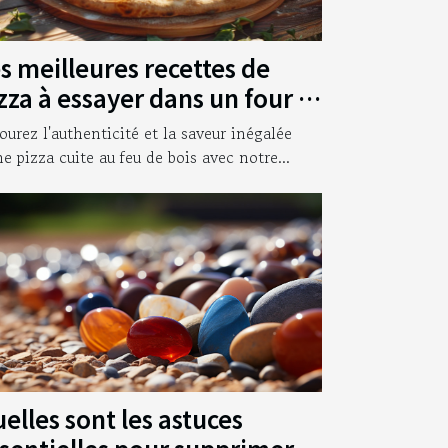
s meilleures recettes de
zza à essayer dans un four à
is
ourez l'authenticité et la saveur inégalée
ne pizza cuite au feu de bois avec notre...
elles sont les astuces