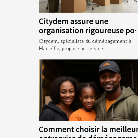
Citydem assure une
organisation rigoureuse po
votre déménagement
Citydem, spécialiste du déménagement à
d’entreprise à Marseille !
Marseille, propose un service...
Comment choisir la meilleu