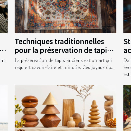
Techniques traditionnelles
St
vos
pour la préservation de tapis
ac
anciens
en
ant
La préservation de tapis anciens est un art qui
Dan
requiert savoir-faire et minutie. Ces joyaux du...
évo
est