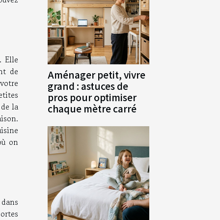
 Elle
nt de
Aménager petit, vivre
 votre
grand : astuces de
tites
pros pour optimiser
 de la
chaque mètre carré
aison.
uisine
où on
 dans
ortes