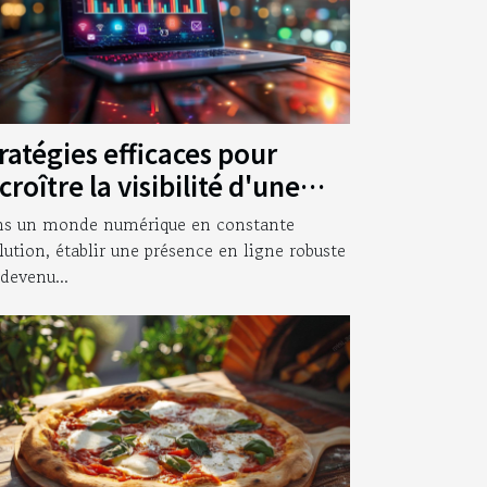
ratégies efficaces pour
croître la visibilité d'une
treprise en ligne
s un monde numérique en constante
lution, établir une présence en ligne robuste
 devenu...