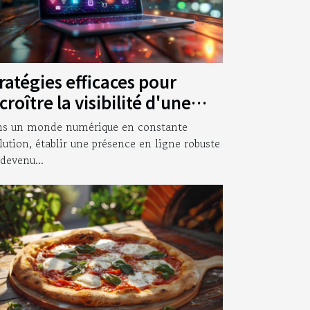
ratégies efficaces pour
croître la visibilité d'une
treprise en ligne
s un monde numérique en constante
lution, établir une présence en ligne robuste
 devenu...