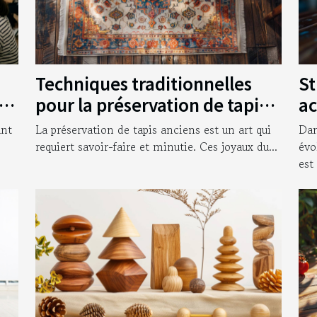
Techniques traditionnelles
St
vos
pour la préservation de tapis
ac
anciens
en
ant
La préservation de tapis anciens est un art qui
Dan
requiert savoir-faire et minutie. Ces joyaux du...
évo
est