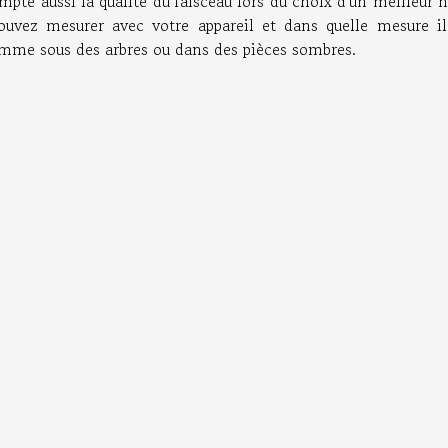
mpte aussi la qualité du faisceau lors du choix d'un meilleur 
pouvez mesurer avec votre appareil et dans quelle mesure il
comme sous des arbres ou dans des pièces sombres.