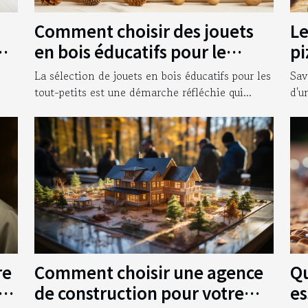
Comment choisir des jouets
Le
ur
en bois éducatifs pour le
pi
développement des tout-
bo
La sélection de jouets en bois éducatifs pour les
Sav
petits
tout-petits est une démarche réfléchie qui...
d'u
Comment choisir une agence
Qu
re
de construction pour votre
es
nt