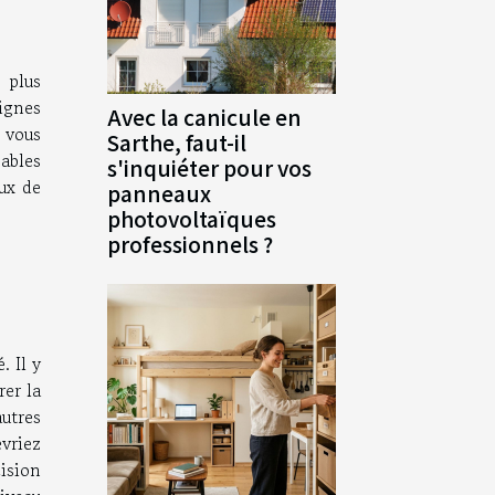
 plus
ignes
Avec la canicule en
 vous
Sarthe, faut-il
ables
s'inquiéter pour vos
ux de
panneaux
photovoltaïques
professionnels ?
. Il y
rer la
utres
vriez
cision