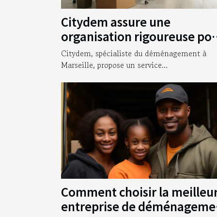
Citydem assure une
organisation rigoureuse po
votre déménagement
Citydem, spécialiste du déménagement à
d’entreprise à Marseille !
Marseille, propose un service...
Comment choisir la meilleu
entreprise de déménageme