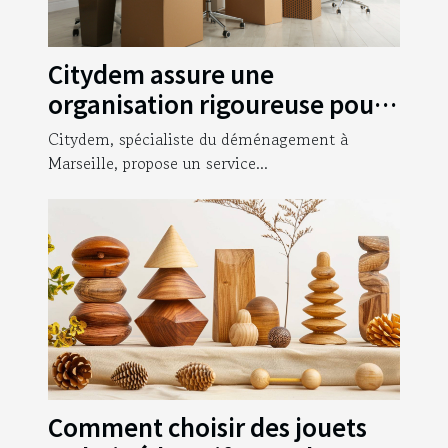
Citydem assure une
organisation rigoureuse pour
votre déménagement
Citydem, spécialiste du déménagement à
d’entreprise à Marseille !
Marseille, propose un service...
Comment choisir des jouets