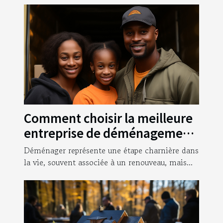
Comment choisir la meilleure
entreprise de déménagement
pour garantir une transition
Déménager représente une étape charnière dans
sans stress ?
la vie, souvent associée à un renouveau, mais...