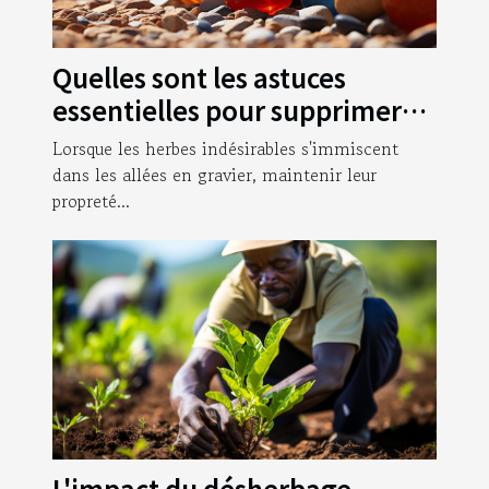
Quelles sont les astuces
essentielles pour supprimer
les herbes qui poussent dans
Lorsque les herbes indésirables s'immiscent
vos allées en gravier ?
dans les allées en gravier, maintenir leur
propreté...
L'impact du désherbage