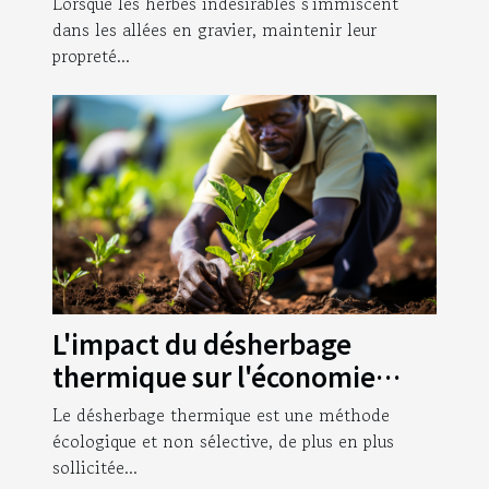
Lorsque les herbes indésirables s'immiscent
vos allées en gravier ?
dans les allées en gravier, maintenir leur
propreté...
L'impact du désherbage
thermique sur l'économie
agricole mondiale
Le désherbage thermique est une méthode
écologique et non sélective, de plus en plus
sollicitée...