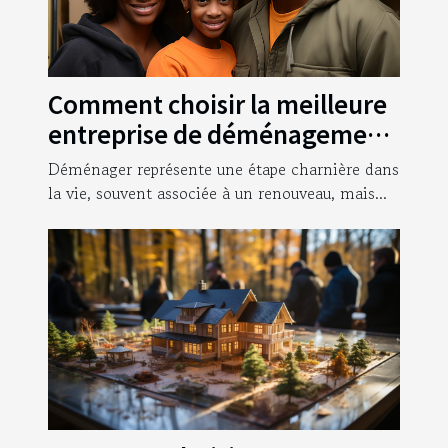
Comment choisir la meilleure
entreprise de déménagement
pour garantir une transition
Déménager représente une étape charnière dans
sans stress ?
la vie, souvent associée à un renouveau, mais...