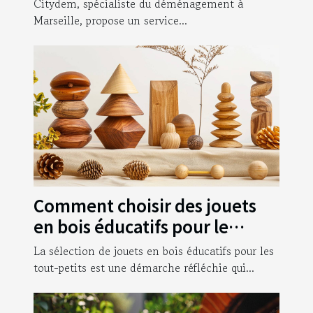
Citydem, spécialiste du déménagement à
d’entreprise à Marseille !
Marseille, propose un service...
Comment choisir des jouets
en bois éducatifs pour le
développement des tout-
La sélection de jouets en bois éducatifs pour les
petits
tout-petits est une démarche réfléchie qui...