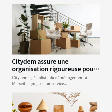
Citydem assure une
organisation rigoureuse pour
votre déménagement
Citydem, spécialiste du déménagement à
d’entreprise à Marseille !
Marseille, propose un service...