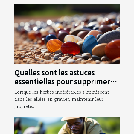
Quelles sont les astuces
essentielles pour supprimer
les herbes qui poussent dans
Lorsque les herbes indésirables s'immiscent
vos allées en gravier ?
dans les allées en gravier, maintenir leur
propreté...