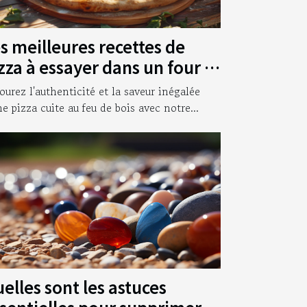
s meilleures recettes de
zza à essayer dans un four à
is
ourez l'authenticité et la saveur inégalée
ne pizza cuite au feu de bois avec notre...
elles sont les astuces