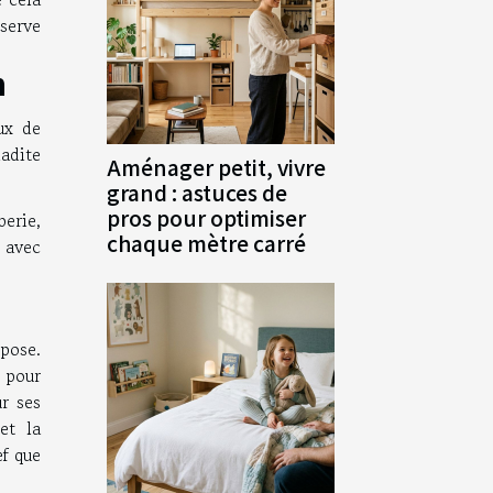
iserve
n
ux de
ladite
Aménager petit, vivre
grand : astuces de
pros pour optimiser
berie,
chaque mètre carré
 avec
opose.
é pour
ur ses
et la
ef que