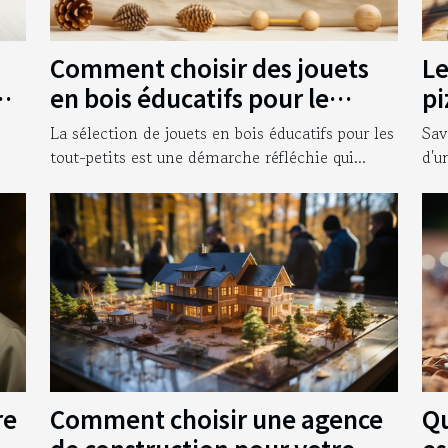
Comment choisir des jouets
Le
ur
en bois éducatifs pour le
pi
développement des tout-
bo
La sélection de jouets en bois éducatifs pour les
Sav
petits
tout-petits est une démarche réfléchie qui...
d'u
Comment choisir une agence
Qu
re