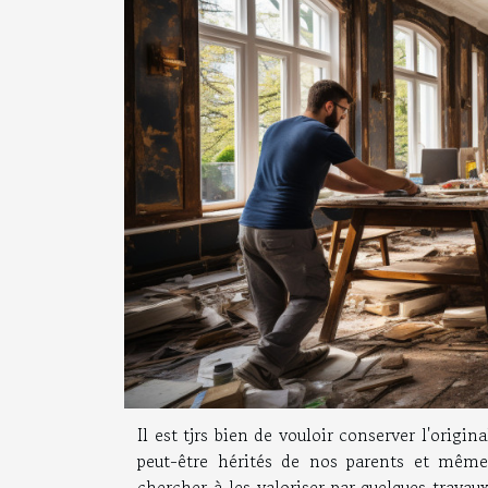
Il est tjrs bien de vouloir conserver l'origi
peut-être hérités de nos parents et même
chercher à les valoriser par quelques travau