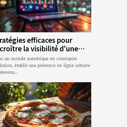
ratégies efficaces pour
croître la visibilité d'une
treprise en ligne
s un monde numérique en constante
lution, établir une présence en ligne robuste
 devenu...