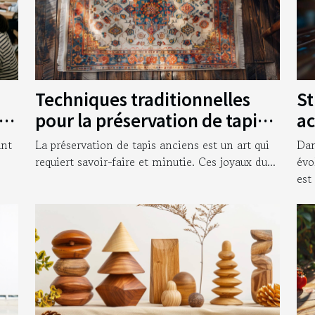
Techniques traditionnelles
St
vos
pour la préservation de tapis
ac
anciens
en
ant
La préservation de tapis anciens est un art qui
Dan
requiert savoir-faire et minutie. Ces joyaux du...
évo
est