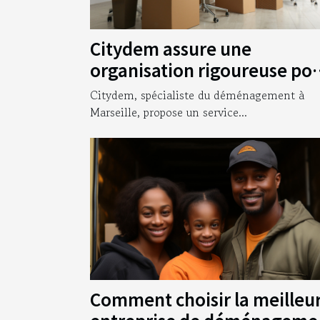
Citydem assure une
organisation rigoureuse po
votre déménagement
Citydem, spécialiste du déménagement à
d’entreprise à Marseille !
Marseille, propose un service...
Comment choisir la meilleu