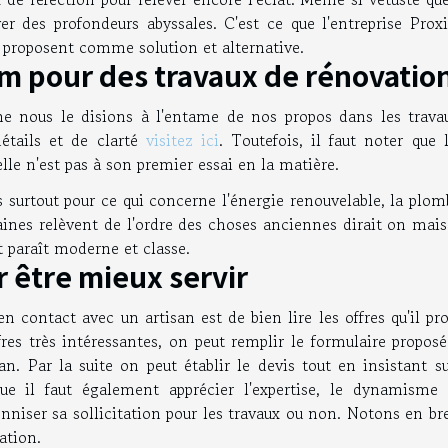
ver des profondeurs abyssales. C'est ce que l'entreprise Prox
 proposent comme solution et alternative.
m pour des travaux de rénovatio
mme nous le disions à l'entame de nos propos dans les trava
détails et de clarté
visitez ici
. Toutefois, il faut noter que 
lle n'est pas à son premier essai en la matière.
s surtout pour ce qui concerne l'énergie renouvelable, la plom
aines relèvent de l'ordre des choses anciennes dirait on mais
t paraît moderne et classe.
r être mieux servir
n contact avec un artisan est de bien lire les offres qu'il pr
ffres très intéressantes, on peut remplir le formulaire propos
an. Par la suite on peut établir le devis tout en insistant s
ue il faut également apprécier l'expertise, le dynamisme 
nniser sa sollicitation pour les travaux ou non. Notons en br
vation.