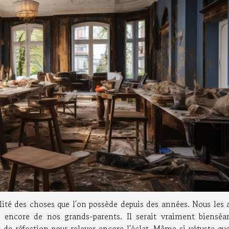
nalité des choses que l'on possède depuis des années. Nous les
 encore de nos grands-parents. Il serait vraiment bienséa
x de réfection pour relever encore l'éclat. Même si vétuste qu