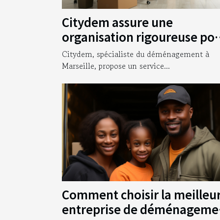
Citydem assure une
organisation rigoureuse po
votre déménagement
Citydem, spécialiste du déménagement à
d’entreprise à Marseille !
Marseille, propose un service...
Comment choisir la meilleu
entreprise de déménageme