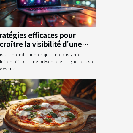
ratégies efficaces pour
croître la visibilité d'une
treprise en ligne
s un monde numérique en constante
lution, établir une présence en ligne robuste
 devenu...