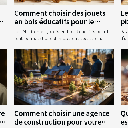
Comment choisir des jouets
Le
ur
en bois éducatifs pour le
pi
développement des tout-
bo
La sélection de jouets en bois éducatifs pour les
Sav
petits
tout-petits est une démarche réfléchie qui...
d'u
Comment choisir une agence
Qu
re
de construction pour votre
es
nt