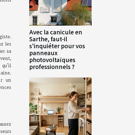
Avec la canicule en
giste.
Sarthe, faut-il
ur les
s'inquiéter pour vos
ier sa
panneaux
 vent,
photovoltaïques
qu’il
professionnels ?
aine.
ir un
ences
’aurez
seurs