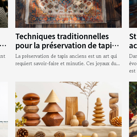
Techniques traditionnelles
St
vos
pour la préservation de tapis
ac
anciens
en
ant
La préservation de tapis anciens est un art qui
Dan
requiert savoir-faire et minutie. Ces joyaux du...
évo
est