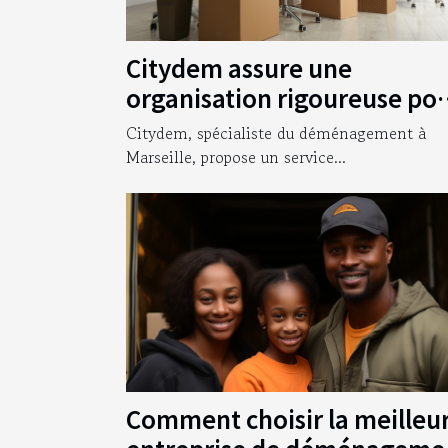
Citydem assure une
organisation rigoureuse po
votre déménagement
Citydem, spécialiste du déménagement à
d’entreprise à Marseille !
Marseille, propose un service...
Comment choisir la meilleu