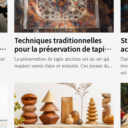
Techniques traditionnelles
St
vos
pour la préservation de tapis
ac
anciens
en
ant
La préservation de tapis anciens est un art qui
Dan
requiert savoir-faire et minutie. Ces joyaux du...
évo
est