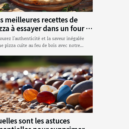
s meilleures recettes de
zza à essayer dans un four à
is
ourez l'authenticité et la saveur inégalée
ne pizza cuite au feu de bois avec notre...
elles sont les astuces