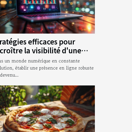
ratégies efficaces pour
croître la visibilité d'une
treprise en ligne
s un monde numérique en constante
lution, établir une présence en ligne robuste
 devenu...