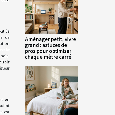
ut le
he de
Aménager petit, vivre
ution
grand : astuces de
est le
pros pour optimiser
nale.
chaque mètre carré
miroir
érieur
et en
sultat
te est