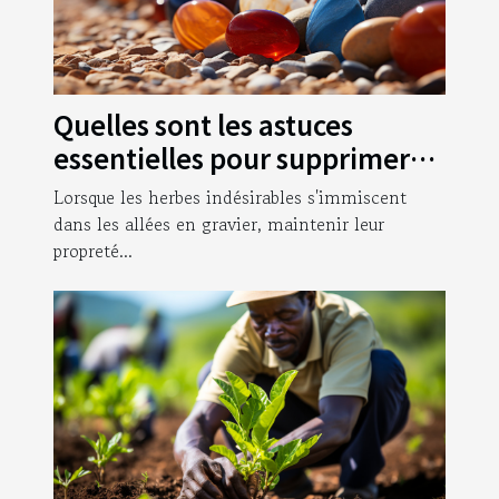
Quelles sont les astuces
essentielles pour supprimer
les herbes qui poussent dans
Lorsque les herbes indésirables s'immiscent
vos allées en gravier ?
dans les allées en gravier, maintenir leur
propreté...