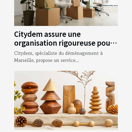
Citydem assure une
organisation rigoureuse pour
votre déménagement
Citydem, spécialiste du déménagement à
d’entreprise à Marseille !
Marseille, propose un service...