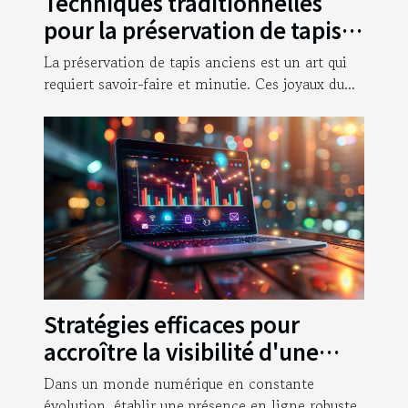
Techniques traditionnelles
pour la préservation de tapis
anciens
La préservation de tapis anciens est un art qui
requiert savoir-faire et minutie. Ces joyaux du...
Stratégies efficaces pour
accroître la visibilité d'une
entreprise en ligne
Dans un monde numérique en constante
évolution, établir une présence en ligne robuste