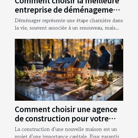
Comment choisir la meilleure
entreprise de déménagement
pour garantir une transition
Déménager représente une étape charnière dans
sans stress ?
la vie, souvent associée à un renouveau, mais...
Comment choisir une agence
de construction pour votre
nouvelle maison ?
La construction d’une nouvelle maison est un
projet d’une importance capitale. Pour garantir