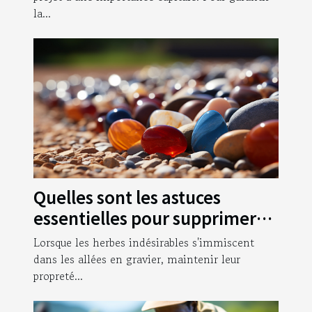
la...
Quelles sont les astuces
essentielles pour supprimer
les herbes qui poussent dans
Lorsque les herbes indésirables s'immiscent
vos allées en gravier ?
dans les allées en gravier, maintenir leur
propreté...