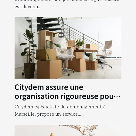
est devenu...
Citydem assure une
organisation rigoureuse pour
votre déménagement
Citydem, spécialiste du déménagement à
d’entreprise à Marseille !
Marseille, propose un service...