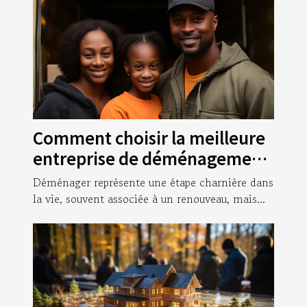
Comment choisir la meilleure
entreprise de déménagement
pour garantir une transition
Déménager représente une étape charnière dans
sans stress ?
la vie, souvent associée à un renouveau, mais...