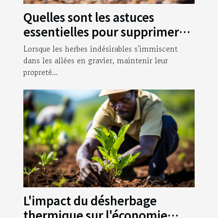
Quelles sont les astuces
essentielles pour supprimer
les herbes qui poussent dans
Lorsque les herbes indésirables s'immiscent
vos allées en gravier ?
dans les allées en gravier, maintenir leur
propreté...
L'impact du désherbage
thermique sur l'économie