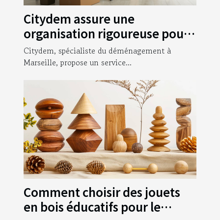
Citydem assure une
organisation rigoureuse pour
votre déménagement
Citydem, spécialiste du déménagement à
d’entreprise à Marseille !
Marseille, propose un service...
Comment choisir des jouets
en bois éducatifs pour le