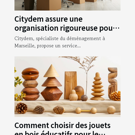
Citydem assure une
organisation rigoureuse pour
votre déménagement
Citydem, spécialiste du déménagement à
d’entreprise à Marseille !
Marseille, propose un service...
Comment choisir des jouets
en bois éducatifs pour le