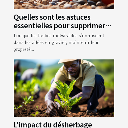
Quelles sont les astuces
essentielles pour supprimer
les herbes qui poussent dans
Lorsque les herbes indésirables s'immiscent
vos allées en gravier ?
dans les allées en gravier, maintenir leur
propreté...
L'impact du désherbage