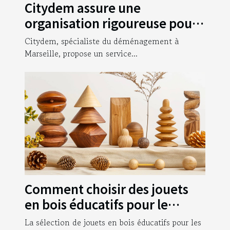
Citydem assure une
organisation rigoureuse pour
votre déménagement
Citydem, spécialiste du déménagement à
d’entreprise à Marseille !
Marseille, propose un service...
Comment choisir des jouets
en bois éducatifs pour le
développement des tout-
La sélection de jouets en bois éducatifs pour les