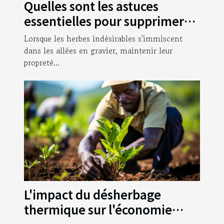
Quelles sont les astuces
essentielles pour supprimer
les herbes qui poussent dans
Lorsque les herbes indésirables s'immiscent
vos allées en gravier ?
dans les allées en gravier, maintenir leur
propreté...
L'impact du désherbage
thermique sur l'économie